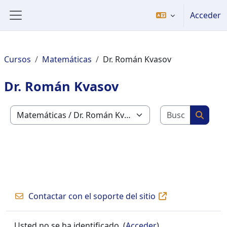
Welcome
Salta al contenido principal
Acceder
to
Panel lateral
All
in
One
Cursos
Matemáticas
Dr. Román Kvasov
Accessibility
screen
Dr. Román Kvasov
reader.
To
Buscar c
start
Categorías
Buscar
the
All
in
One
Accessibility
screen
Contactar con el soporte del sitio
reader,
press
"Ctrl
Usted no se ha identificado. (
Acceder
)