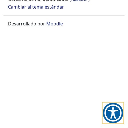
+
Cambiar al tema estándar
/".
This
Desarrollado por
Moodle
shortcut
activates
the
screen
reader
to
help
you
navigate
and
interact
with
the
content.