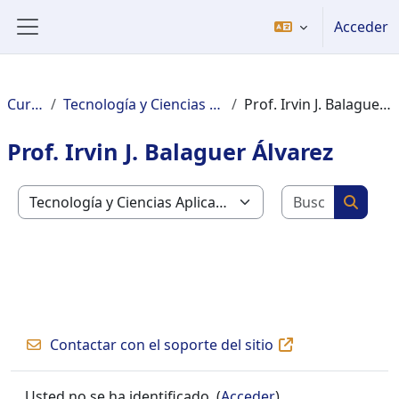
Salta al contenido principal
Acceder
Panel lateral
Cursos
Tecnología y Ciencias Aplicadas
Prof. Irvin J. Balaguer Álvarez
Prof. Irvin J. Balaguer Álvarez
Buscar c
Categorías
Buscar
Contactar con el soporte del sitio
Usted no se ha identificado. (
Acceder
)