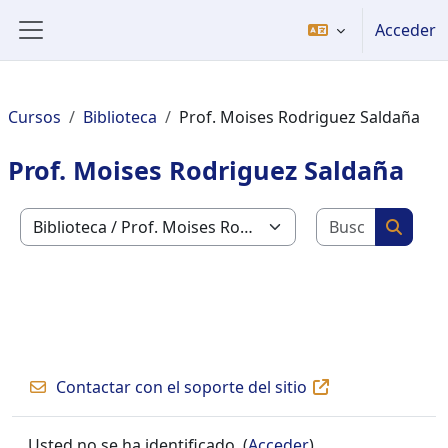
Salta al contenido principal
Acceder
Panel lateral
Cursos
Biblioteca
Prof. Moises Rodriguez Saldaña
Prof. Moises Rodriguez Saldaña
Buscar c
Categorías
Buscar
Contactar con el soporte del sitio
Usted no se ha identificado. (
Acceder
)