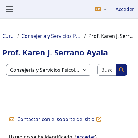
Welcome
Salta al contenido principal
Acceder
to
Panel lateral
All
in
One
Cursos
Consejería y Servicios Psicológicos
Prof. Karen J. Serrano Ayala
Accessibility
screen
Prof. Karen J. Serrano Ayala
reader.
To
Buscar c
start
Categorías
Buscar
the
All
in
One
Accessibility
screen
Contactar con el soporte del sitio
reader,
press
"Ctrl
Usted no se ha identificado. (
Acceder
)