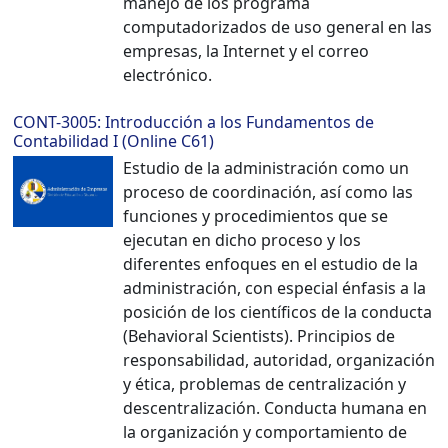
manejo de los programa
+
computadorizados de uso general en las
/".
empresas, la Internet y el correo
This
electrónico.
shortcut
activates
CONT-3005: Introducción a los Fundamentos de
the
Contabilidad I (Online C61)
screen
Estudio de la administración como un
reader
proceso de coordinación, así como las
to
funciones y procedimientos que se
help
ejecutan en dicho proceso y los
you
diferentes enfoques en el estudio de la
navigate
administración, con especial énfasis a la
and
posición de los científicos de la conducta
interact
(Behavioral Scientists). Principios de
with
responsabilidad, autoridad, organización
the
y ética, problemas de centralización y
content.
descentralización. Conducta humana en
la organización y comportamiento de