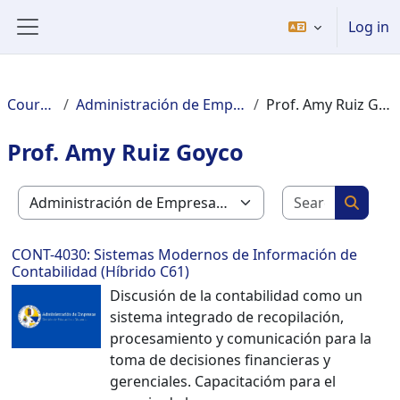
Welcome
Skip to main content
Log in
to
Side panel
All
in
One
Courses
Administración de Empresas
Prof. Amy Ruiz Goyco
Accessibility
screen
Prof. Amy Ruiz Goyco
reader.
To
Search c
start
Course categories
Search
the
All
CONT-4030: Sistemas Modernos de Información de
in
Contabilidad (Híbrido C61)
One
Discusión de la contabilidad como un
Accessibility
sistema integrado de recopilación,
screen
procesamiento y comunicación para la
reader,
toma de decisiones financieras y
press
gerenciales. Capacitacióm para el
"Ctrl