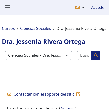
Salta al contenido principal
Acceder
Panel lateral
Cursos
Ciencias Sociales
Dra. Jessenia Rivera Ortega
Dra. Jessenia Rivera Ortega
Buscar c
Categorías
Buscar
Contactar con el soporte del sitio
Usted no se ha identificado. (
Acceder
)