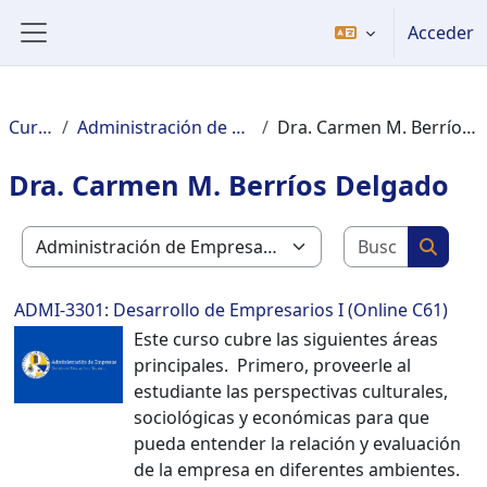
Salta al contenido principal
Acceder
Panel lateral
Cursos
Administración de Empresas
Dra. Carmen M. Berríos Delgado
Dra. Carmen M. Berríos Delgado
Buscar c
Categorías
Buscar
ADMI-3301: Desarrollo de Empresarios I (Online C61)
Este curso cubre las siguientes áreas
principales. Primero, proveerle al
estudiante las perspectivas culturales,
sociológicas y económicas para que
pueda entender la relación y evaluación
de la empresa en diferentes ambientes.