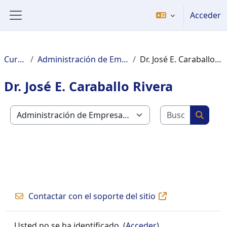
Salta al contenido principal
Acceder
Panel lateral
Cursos
Administración de Empresas
Dr. José E. Caraballo Rivera
Dr. José E. Caraballo Rivera
Buscar c
Categorías
Buscar
Contactar con el soporte del sitio
Usted no se ha identificado. (
Acceder
)