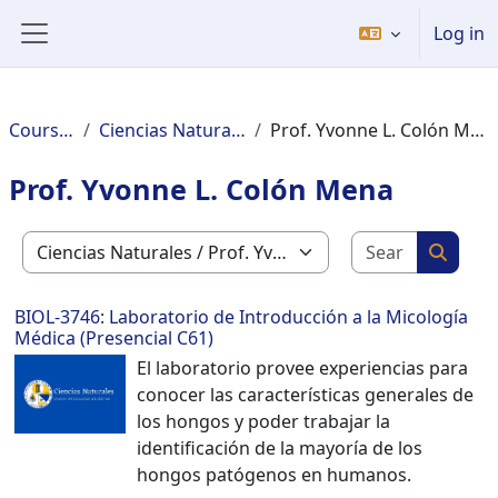
Welcome
Skip to main content
Log in
to
Side panel
All
in
One
Courses
Ciencias Naturales
Prof. Yvonne L. Colón Mena
Accessibility
screen
Prof. Yvonne L. Colón Mena
reader.
To
Search c
start
Course categories
Search
the
All
BIOL-3746: Laboratorio de Introducción a la Micología
in
Médica (Presencial C61)
One
El laboratorio provee experiencias para
Accessibility
conocer las características generales de
screen
los hongos y poder trabajar la
reader,
identificación de la mayoría de los
press
hongos patógenos en humanos.
"Ctrl