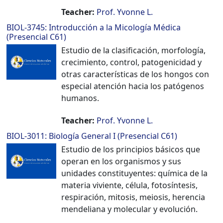
+
Teacher:
Prof. Yvonne L.
/".
BIOL-3745: Introducción a la Micología Médica
This
(Presencial C61)
shortcut
Estudio de la clasificación, morfología,
activates
crecimiento, control, patogenicidad y
the
otras características de los hongos con
screen
especial atención hacia los patógenos
reader
humanos.
to
help
Teacher:
Prof. Yvonne L.
you
BIOL-3011: Biología General I (Presencial C61)
navigate
Estudio de los principios básicos que
and
operan en los organismos y sus
interact
unidades constituyentes: química de la
with
materia viviente, célula, fotosíntesis,
the
respiración, mitosis, meiosis, herencia
content.
mendeliana y molecular y evolución.