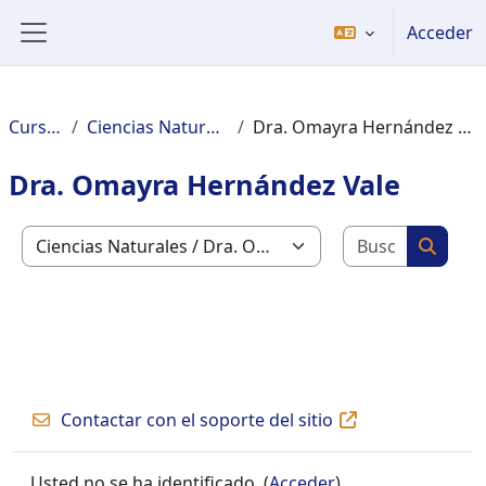
Welcome
Salta al contenido principal
Acceder
to
Panel lateral
All
in
One
Cursos
Ciencias Naturales
Dra. Omayra Hernández Vale
Accessibility
screen
Dra. Omayra Hernández Vale
reader.
To
Buscar c
start
Categorías
Buscar
the
All
in
One
Accessibility
screen
Contactar con el soporte del sitio
reader,
press
"Ctrl
Usted no se ha identificado. (
Acceder
)