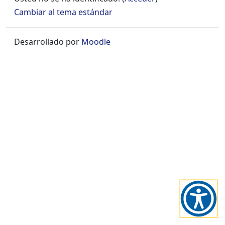
+
Cambiar al tema estándar
/".
This
Desarrollado por
Moodle
shortcut
activates
the
screen
reader
to
help
you
navigate
and
interact
with
the
content.