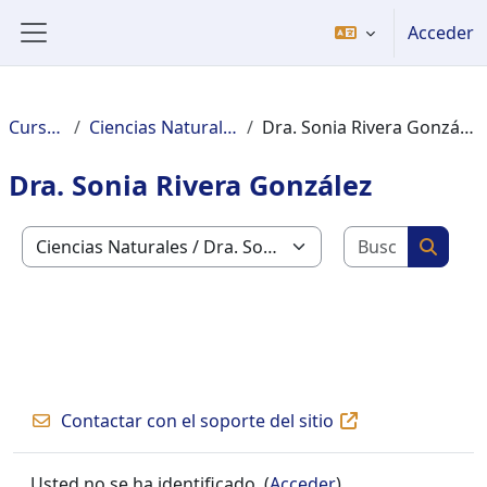
Salta al contenido principal
Acceder
Panel lateral
Cursos
Ciencias Naturales
Dra. Sonia Rivera González
Dra. Sonia Rivera González
Buscar c
Categorías
Buscar
Contactar con el soporte del sitio
Usted no se ha identificado. (
Acceder
)