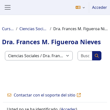
Salta al contenido principal
Acceder
Panel lateral
Cursos
Ciencias Sociales
Dra. Frances M. Figueroa Nieves
Dra. Frances M. Figueroa Nieves
Buscar c
Categorías
Buscar
Contactar con el soporte del sitio
Usted no se ha identificado. (
Acceder
)